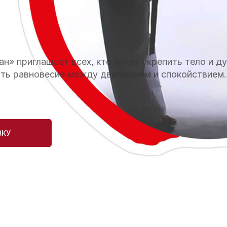
н» приглашает всех, кто хочет укрепить тело и ду
ить равновесие между движением и спокойствием.
ВКУ