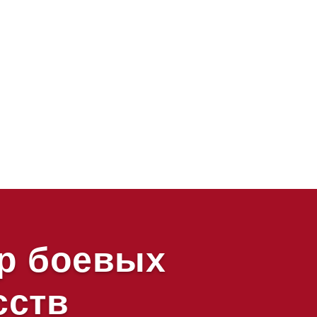
р боевых
сств