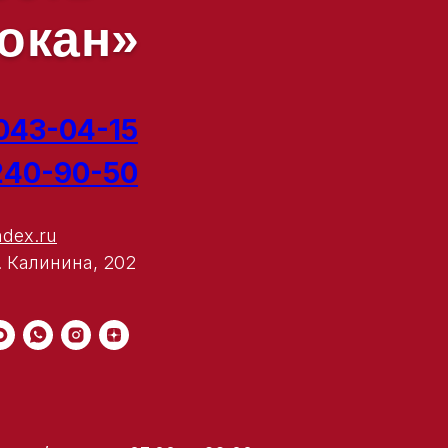
окан»
 043-04-15
 240-90-50
dex.ru
. Калинина, 202